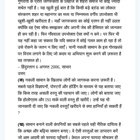
गुणवत्ता के प्रति जागरुकता के लिहाज से शहरी समाज भी कोई ज्यादा
सचेत नहीं है। यह खुली हुई बात है कि किसी बड़े ब्रांड का लोकल
संस्करण शहर या महानगर का मध्य या निम्नमध्य वर्गीय उपभोक्ता भी
खुशी-खुशी खरीदता है। यहाँ जागरुकता का कोई प्रश्न ही नहीं उठता
क्योंकि वह ऐसा सोच-समझकर और अपनी जेब की हैसियत को जानकर
ही कर रही है। फिर गाँववाला उपभोक्ता ऐसा क्यों न करे। पर फिर भी
यह नहीं कहा जा सकता कि यदि समाज में कोई गलत काम हो रहा है तो
उसे रोकने के जतन न किए जाएँ। यानी नकली सामान के इस गोरखधंधे
पर विराम लगाने के लिए जो कदम या अभियान शुरू करने की ज़रूरत है
वह तत्काल हो।
– हिंदुस्तान 6 अगस्त 2006, साभार
उत्तर:
(क)
नकली सामान के खिलाफ लोगों को जागरूक करना ज़रूरी है।
सबसे पहले विज्ञापनों, पोस्टरों और होर्डिंग के माध्यम से यह बताया जाए
कि किस तरह असली वस्तु की पहचान की जाए। लोगों को बताया जाए
कि होलोग्राम और ISI मार्क वाली वस्तु ही खरीदें। उन्हें यह भी
जानकारी दी जाए कि नकली वस्तुएँ खरीदने से क्या हानियाँ हो सकती हैं
?
(ख)
सामान बनाने वाली कंपनियों का सबसे पहले यही नैतिक दायित्व है
कि अच्छा और बढ़िया सामान बनाए। वे ऐसी वस्तुओं का उत्पादन करें
जो आम आदमी को फायदा पहुँचायें। केवल अपना फायदा सोचकर ही