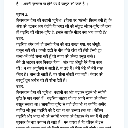
हैं । अपनी ज़रूरत पा होने पर वे संतुष्ट को जाते हैं ।
प्रश्न 2.
विजयदान देथा की कहानी ‘दुविधा’ (जिस पर ‘पहेली’ फ़िल्म बनी है) के
अंश को पढ़कर आप देखेंगे कि भगत जी की संतुष्ट जीवन-दृष्टि की तरह
ही गड़रिए की जीवन-दृष्टि है, इससे आपके भीतर क्या भाव जगते हैं?
उत्तर:
गड़रिया बगैर कहे ही उसके दिल की बात समझ गया, पर अँगूठी.
कबूल नहीं की। काली दाढी के बीच पीले दाँतों की हँसी हँसते हुए
बोला-‘मैं कोई राजा नहीं हूँ जो न्याय की कीमत वसूल करूं।
मैंने तो अटका काम निकाल दिया। और यह अँगूठी मेरे किस काम
की ! न यह अंगुलियों में आती है, न तड़े में। मेरी भेड़े भी मेरी तरह
गॅवार हैं। घास तो खाती है, पर सोना सँघती तक नहीं। बेकार की
वस्तुएँ तुम अमीरों को ही शोभा देती हैं।
उत्तर:
विजयदान देथा की ‘दुविधा’ कहानी का अंश पढ़कर मुझमें भी संतोषी
वृत्ति के भाव जगते हैं। गड़रिया चाहता तो वह अपने न्याय की कीमत
वसूल सकता था। सामाजिक दृष्टि से यही ठीक भी था क्योंकि अमीर
व्यक्ति जो कुछ गड़रिये को दे रहा था वह उसका हक था। लेकिन
गड़रिये और भगत जी की संतोषी भावना को देखकर मेरे मन में भी इसी
प्रकार के भाव उत्पन्न हो जाते हैं। मन करता है कि जीवन में इस