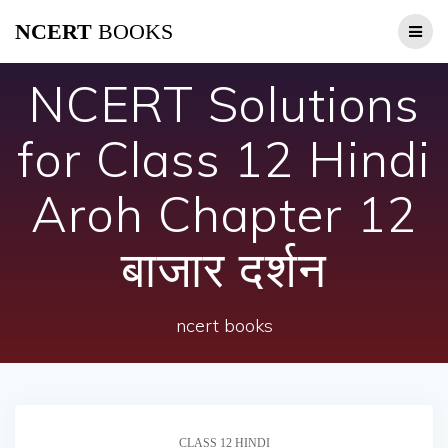
Skip
NCERT
BOOKS
to
content
NCERT Solutions
for Class 12 Hindi
Aroh Chapter 12
बाजार दर्शन
ncert books
CLASS 12 HINDI