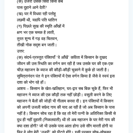
(क) उजरी उसके सिवा किसे कब
पास दुहाने आने देती?
(ख) घर में विधवा रही पतोहू
लछमी थी, यद्यपि पति घातिन
(ग) पिछले सुख की स्मृति आँखों में
क्षण भर एक चमक है लाती,
तुरत शून्य में गड़ वह चितवन,
तीखी नोक सदृश बन जाती।
उत्तर:
(क) संदर्भ-प्रस्तुत पंक्तियाँ ‘वे आँखें’ कविता में किसान के दुखद
जीवन की उस स्थिति का वर्णन कर रही है जब उसके घर की एक-एक
चीज़ महाजन के ब्याज की कौड़ी-कौड़ी चुकाने में कुर्क हो जाती है।
सुमित्रानंदन पंत ने इन पंक्तियों में ऐसा वर्णन किया है जैसे वे स्वयं इस
दशा को भोग रहे हों।
आशय – किसान के खेत-खलिहान, घर-द्वार सब बिक चुके हैं, फिर भी
महाजन ने ब्याज की एक कौड़ी तक नहीं छोड़ी। वसूली करने के लिए
महाजन ने बैलों की जोड़ी भी नीलाम करवा दी। इन पंक्तियों में किसान
को अपनी उजली सफ़ेद गाय की याद आ रही है जो अब किसान के पास
नहीं है। किसान सोच रहा है कि वह तो मेरी पत्नी के अतिरिक्त किसी से
दूध ही नहीं दुहाती (निकलवाती) थी तो अब महाजन के घर मेरी गाय की
क्या दशा होगी? जो भी उसके पास आता होगा उसे सींग मारती होगी या
फिर वे लोग मेरी ‘उजरी’ को पीटते होंगे। इसी प्रकार सोच-सोचकर