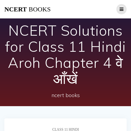
Skip
NCERT
BOOKS
to
content
NCERT Solutions
for Class 11 Hindi
Aroh Chapter 4 वे
आँखें
ncert books
CLASS 11 HINDI