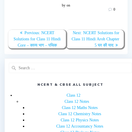
by
on
0
Post
Previous
Next
Previous:
NCERT
Next:
NCERT Solutions for
navigation
post:
post:
Solutions for Class 11 Hindi
Class 11 Hindi Aroh Chapter
Core – काव्य भाग – पथिक
5 घर की याद
Search
for:
NCERT & CBSE ALL SUBJECT
Class 12
Class 12 Notes
Class 12 Maths Notes
Class 12 Chemistry Notes
Class 12 Physics Notes
Class 12 Accountancy Notes