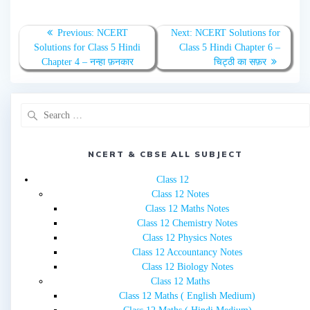
Post
Previous
Next
Previous:
NCERT
Next:
NCERT Solutions for
navigation
post:
post:
Solutions for Class 5 Hindi
Class 5 Hindi Chapter 6 –
Chapter 4 – नन्हा फ़नकार
चिट्ठी का सफ़र
Search
for:
NCERT & CBSE ALL SUBJECT
Class 12
Class 12 Notes
Class 12 Maths Notes
Class 12 Chemistry Notes
Class 12 Physics Notes
Class 12 Accountancy Notes
Class 12 Biology Notes
Class 12 Maths
Class 12 Maths ( English Medium)