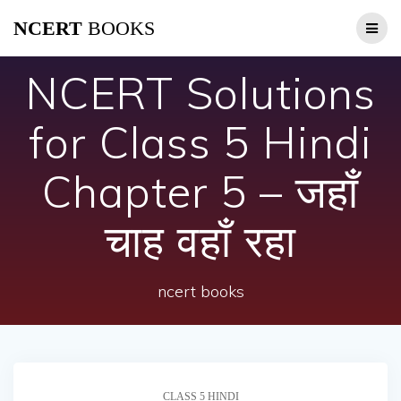
Skip
NCERT
BOOKS
to
content
NCERT Solutions
for Class 5 Hindi
Chapter 5 – जहाँ
चाह वहाँ रहा
ncert books
CLASS 5 HINDI