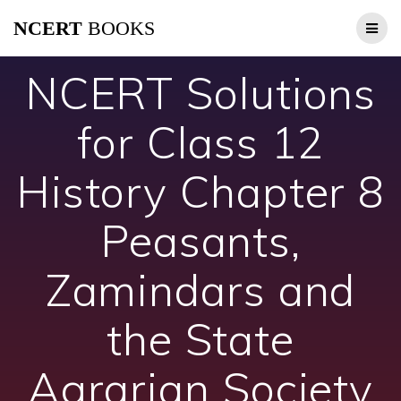
Skip
NCERT
BOOKS
to
content
NCERT Solutions
for Class 12
History Chapter 8
Peasants,
Zamindars and
the State
Agrarian Society