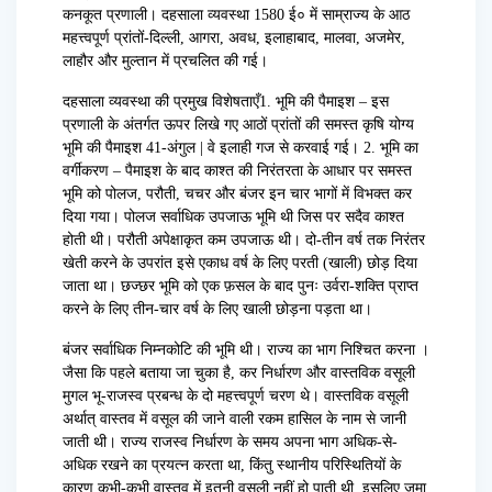
कनकूत प्रणाली। दहसाला व्यवस्था 1580 ई० में साम्राज्य के आठ
महत्त्वपूर्ण प्रांतों-दिल्ली, आगरा, अवध, इलाहाबाद, मालवा, अजमेर,
लाहौर और मुल्तान में प्रचलित की गई।
दहसाला व्यवस्था की प्रमुख विशेषताएँ1. भूमि की पैमाइश – इस
प्रणाली के अंतर्गत ऊपर लिखे गए आठों प्रांतों की समस्त कृषि योग्य
भूमि की पैमाइश 41-अंगुल | वे इलाही गज से करवाई गई। 2. भूमि का
वर्गीकरण – पैमाइश के बाद काश्त की निरंतरता के आधार पर समस्त
भूमि को पोलज, परौती, चचर और बंजर इन चार भागों में विभक्त कर
दिया गया। पोलज सर्वाधिक उपजाऊ भूमि थी जिस पर सदैव काश्त
होती थी। परौती अपेक्षाकृत कम उपजाऊ थी। दो-तीन वर्ष तक निरंतर
खेती करने के उपरांत इसे एकाध वर्ष के लिए परती (खाली) छोड़ दिया
जाता था। छज्छर भूमि को एक फ़सल के बाद पुनः उर्वरा-शक्ति प्राप्त
करने के लिए तीन-चार वर्ष के लिए खाली छोड़ना पड़ता था।
बंजर सर्वाधिक निम्नकोटि की भूमि थी। राज्य का भाग निश्चित करना ।
जैसा कि पहले बताया जा चुका है, कर निर्धारण और वास्तविक वसूली
मुगल भू-राजस्व प्रबन्ध के दो महत्त्वपूर्ण चरण थे। वास्तविक वसूली
अर्थात् वास्तव में वसूल की जाने वाली रकम हासिल के नाम से जानी
जाती थी। राज्य राजस्व निर्धारण के समय अपना भाग अधिक-से-
अधिक रखने का प्रयत्न करता था, किंतु स्थानीय परिस्थितियों के
कारण कभी-कभी वास्तव में इतनी वसूली नहीं हो पाती थी, इसलिए जमा