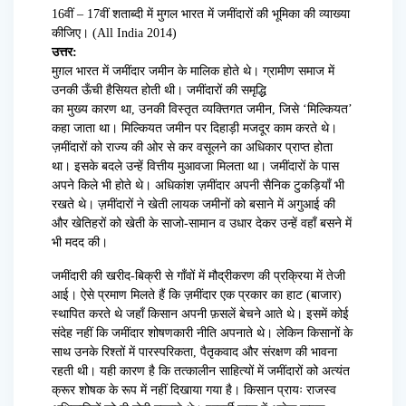
16वीं – 17वीं शताब्दी में मुगल भारत में जमींदारों की भूमिका की व्याख्या
कीजिए। (All India 2014)
उत्तर:
मुग़ल भारत में जमींदार जमीन के मालिक होते थे। ग्रामीण समाज में
उनकी ऊँची हैसियत होती थी। जमींदारों की समृद्धि
का मुख्य कारण था, उनकी विस्तृत व्यक्तिगत जमीन, जिसे ‘मिल्कियत’
कहा जाता था। मिल्कियत जमीन पर दिहाड़ी मजदूर काम करते थे।
ज़मींदारों को राज्य की ओर से कर वसूलने का अधिकार प्राप्त होता
था। इसके बदले उन्हें वित्तीय मुआवजा मिलता था। जमींदारों के पास
अपने किले भी होते थे। अधिकांश ज़मींदार अपनी सैनिक टुकड़ियाँ भी
रखते थे। ज़मींदारों ने खेती लायक जमीनों को बसाने में अगुआई की
और खेतिहरों को खेती के साजो-सामान व उधार देकर उन्हें वहाँ बसने में
भी मदद की।
जमींदारी की खरीद-बिक्री से गाँवों में मौद्रीकरण की प्रक्रिया में तेजी
आई। ऐसे प्रमाण मिलते हैं कि ज़मींदार एक प्रकार का हाट (बाजार)
स्थापित करते थे जहाँ किसान अपनी फ़सलें बेचने आते थे। इसमें कोई
संदेह नहीं कि जमींदार शोषणकारी नीति अपनाते थे। लेकिन किसानों के
साथ उनके रिश्तों में पारस्परिकता, पैतृकवाद और संरक्षण की भावना
रहती थी। यही कारण है कि तत्कालीन साहित्यों में जमींदारों को अत्यंत
क्रूर शोषक के रूप में नहीं दिखाया गया है। किसान प्रायः राजस्व