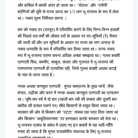
और हासिल में काफी अंतर हो जाता था। ‘पोलज’ और ‘परौती’
श्रेणियों की भूमि से राज्य उपज का 1/3 भाग भू-राजस्व के रूप में लेता
था। नकद मूल्य निश्चित करना ।
कर को नकद दर (दस्तूर) में परिवर्तित करने के लिए भिन्न-भिन्न हलकों
की पिछले दस वर्षों की औसत दरों के आधार पर दर-सूचियाँ (रे) तैयार
की जाती थीं और उन सूचियों के आधार पर राज्य का भाग अनाज़ से
नकद धनराशि के रूप में परिवर्तित कर लिया जाता था। राज्य नकद
रूप में भू-राजस्व प्राप्त करना अधिक अच्छा समझता था। गल्ला बख्शी
प्रणाली सिंध, कश्मीर, काबुल, कंधार और गुजरात में भू-राजस्व की
परम्परागत प्रणाली ही प्रचलित रही, जिसे गुल्ला बख्शी अथवा बटाई
के नाम से जाना जाता है।
नस्क अथवा कनकूत प्रणाली : मुगल साम्राज्य के कुछ भागों; जैसे-
बंगाल, उड़ीसा और बरार में नस्क अथवा कनकूत प्रणाली का प्रचलन
था। भूमि-कर वर्ष में दो बार (पहली बार रबी की फ़सल और दूसरी बार
खरीफ़ की फ़सल पकने पर) सीधे किसानों से वसूल किया जाता था।
सरकार की ओर से किसान को ‘पट्टा’ नामक एक पत्र दिया जाता था
और किसान ‘कबूलियतनामा’ पर हस्ताक्षर करके सरकार को देता था।
भू-राजस्व प्रबंध के संबंध में उठाए गए इन कदमों से यह भली-भाँति
स्पष्ट हो जाता है कि मुगल राजकोषीय व्यवस्था के लिए भू-राजस्व