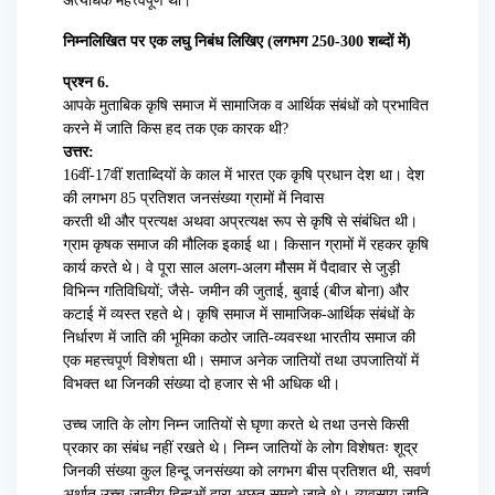
अत्यधिक महत्त्वपूर्ण था।
निम्नलिखित पर एक लघु निबंध लिखिए (लगभग 250-300 शब्दों में)
प्रश्न 6.
आपके मुताबिक कृषि समाज में सामाजिक व आर्थिक संबंधों को प्रभावित
करने में जाति किस हद तक एक कारक थी?
उत्तर:
16वीं-17वीं शताब्दियों के काल में भारत एक कृषि प्रधान देश था। देश
की लगभग 85 प्रतिशत जनसंख्या ग्रामों में निवास
करती थी और प्रत्यक्ष अथवा अप्रत्यक्ष रूप से कृषि से संबंधित थी।
ग्राम कृषक समाज की मौलिक इकाई था। किसान ग्रामों में रहकर कृषि
कार्य करते थे। वे पूरा साल अलग-अलग मौसम में पैदावार से जुड़ी
विभिन्न गतिविधियों; जैसे- जमीन की जुताई, बुवाई (बीज बोना) और
कटाई में व्यस्त रहते थे। कृषि समाज में सामाजिक-आर्थिक संबंधों के
निर्धारण में जाति की भूमिका कठोर जाति-व्यवस्था भारतीय समाज की
एक महत्त्वपूर्ण विशेषता थी। समाज अनेक जातियों तथा उपजातियों में
विभक्त था जिनकी संख्या दो हजार से भी अधिक थी।
उच्च जाति के लोग निम्न जातियों से घृणा करते थे तथा उनसे किसी
प्रकार का संबंध नहीं रखते थे। निम्न जातियों के लोग विशेषतः शूद्र
जिनकी संख्या कुल हिन्दू जनसंख्या को लगभग बीस प्रतिशत थी, सवर्ण
अर्थात् उच्च जातीय हिन्दुओं द्वारा अछूत समझे जाते थे। व्यवसाय जाति