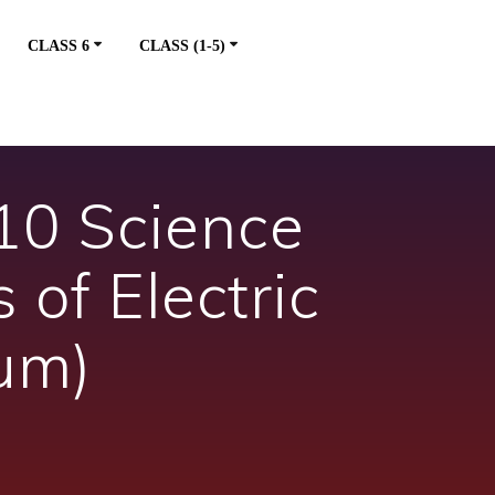
CLASS 6
CLASS (1-5)
10 Science
 of Electric
um)