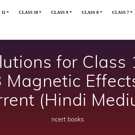
 11
CLASS 10
CLASS 9
CLASS 8
CLASS 7
utions for Class 
Magnetic Effects
rrent (Hindi Medi
ncert books