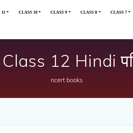
 11
CLASS 10
CLASS 9
CLASS 8
CLASS 7
Class 12 Hindi पर
ncert books