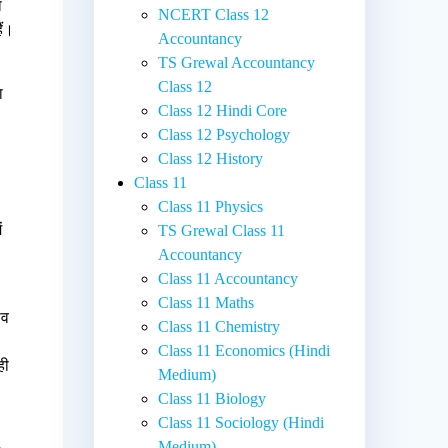
ा
NCERT Class 12
ैं।
Accountancy
TS Grewal Accountancy
Class 12
ा
Class 12 Hindi Core
Class 12 Psychology
Class 12 History
Class 11
Class 11 Physics
ं
TS Grewal Class 11
,
Accountancy
Class 11 Accountancy
Class 11 Maths
ीव
Class 11 Chemistry
Class 11 Economics (Hindi
ही
Medium)
Class 11 Biology
Class 11 Sociology (Hindi
Medium)