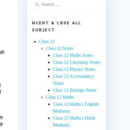
Search
for:
NCERT & CBSE ALL
SUBJECT
Class 12
Class 12 Notes
सकी
Class 12 Maths Notes
Class 12 Chemistry Notes
Class 12 Physics Notes
Class 12 Accountancy
Notes
ए
Class 12 Biology Notes
ं
Class 12 Maths
Class 12 Maths ( English
Medium)
और
Class 12 Maths ( Hindi
से
Medium)