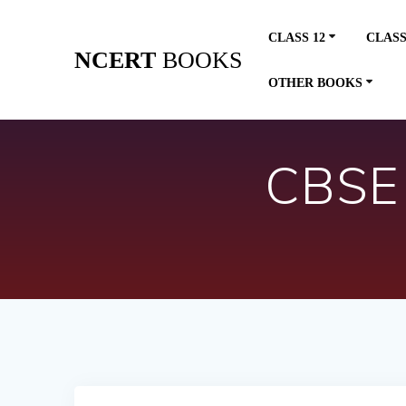
Skip
to
CLASS 12
CLASS
content
NCERT
BOOKS
OTHER BOOKS
CBSE 