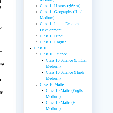
े
Class 11 History (इतिहास)
न
Class 11 Geography (Hindi
Medium)
Class 11 Indian Economic
भी
Development
Class 11 Hindi
Class 11 English
Class 10
और
Class 10 Science
Class 10 Science (English
 वह
Medium)
Class 10 Science (Hindi
Medium)
न
Class 10 Maths
Class 10 Maths (English
ोई
Medium)
Class 10 Maths (Hindi
-
Medium)