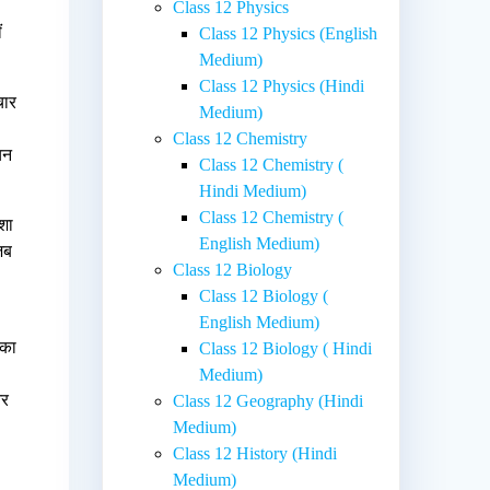
Class 12 Physics
ं
Class 12 Physics (English
Medium)
Class 12 Physics (Hindi
चार
Medium)
Class 12 Chemistry
चन
Class 12 Chemistry (
Hindi Medium)
Class 12 Chemistry (
शा
English Medium)
 जब
Class 12 Biology
Class 12 Biology (
English Medium)
 का
Class 12 Biology ( Hindi
Medium)
और
Class 12 Geography (Hindi
Medium)
Class 12 History (Hindi
Medium)